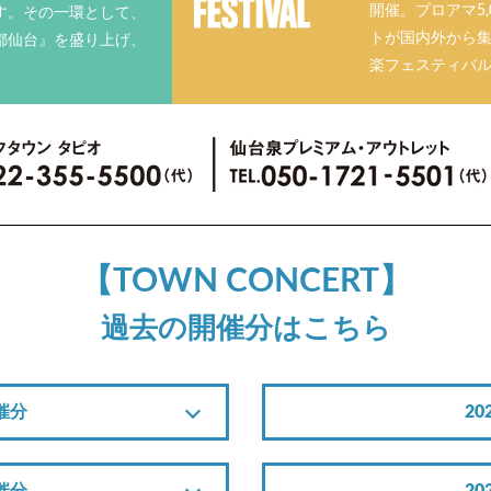
開催。プロアマ5
す。その一環として、
トが国内外から
都仙台』を盛り上げ、
楽フェスティバ
【TOWN CONCERT】
過去の開催分はこちら
催分
2